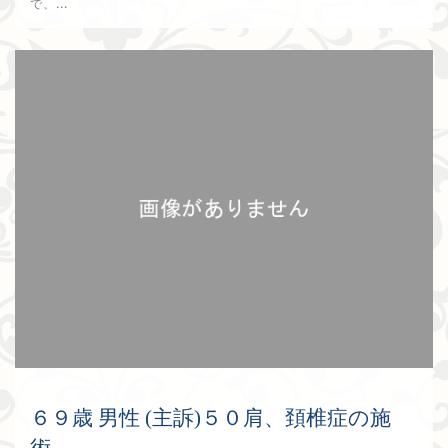
で、...
2017年9月10日
６９歳 男性 (主訴)５０肩、頚椎症の施