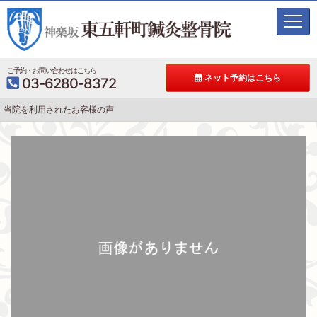
t
o
g
g
ご予約・お問い合わせはこちら
ネット予約はこちら
03-6280-8372
l
e
当院を利用されたお客様の声
n
a
v
i
g
a
t
i
o
n