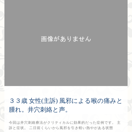
３３歳 女性(主訴) 風邪による喉の痛みと
腫れ。井穴刺絡と声。
今回は井穴刺絡療法がクリティカルに効果的だった症例です。 主
訴と症状。 二日前くらいから風邪を引き軽い熱やがある状態