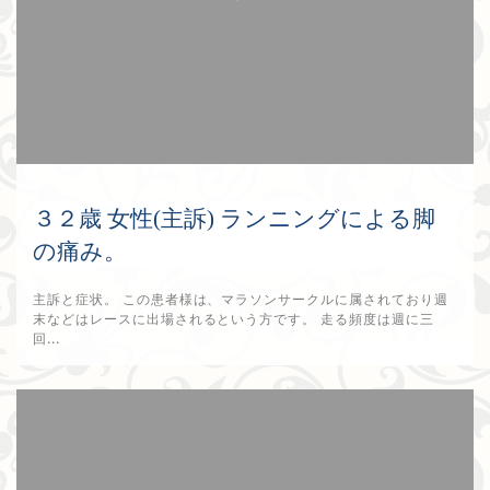
３２歳 女性(主訴) ランニングによる脚
の痛み。
主訴と症状。 この患者様は、マラソンサークルに属されており週
末などはレースに出場されるという方です。 走る頻度は週に三
回...
2017年9月10日