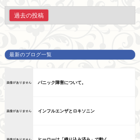
投
過去の投稿
稿
ナ
ビ
ゲ
最新のブログ一覧
ー
シ
ョ
パニック障害について。
ン
インフルエンザとロキソニン
ヒーローは「織り込み済み」で動く。