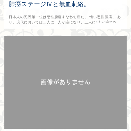
肺癌ステージⅣと無血刺絡。
日本人の死因第一位は悪性腫瘍すなわち癌だ。 憎い悪性腫瘍。 あ
り、現代においては二人に一人が癌になり、三人に1人が癌でな...
2022年8月15日