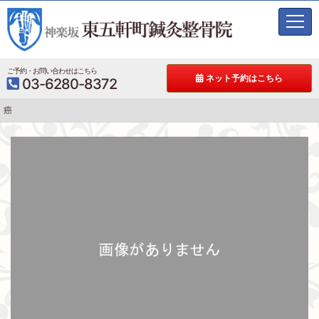
t
o
g
g
ご予約・お問い合わせはこちら
ネット予約はこちら
03-6280-8372
l
e
癌
n
a
v
i
g
a
t
i
o
n