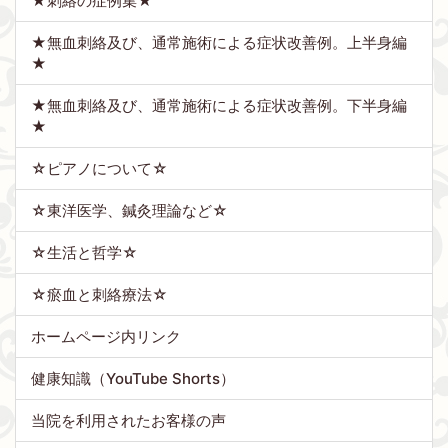
★刺絡の症例集★
★無血刺絡及び、通常施術による症状改善例。上半身編
★
★無血刺絡及び、通常施術による症状改善例。下半身編
★
☆ピアノについて☆
☆東洋医学、鍼灸理論など☆
☆生活と哲学☆
☆瘀血と刺絡療法☆
ホームページ内リンク
健康知識（YouTube Shorts）
当院を利用されたお客様の声