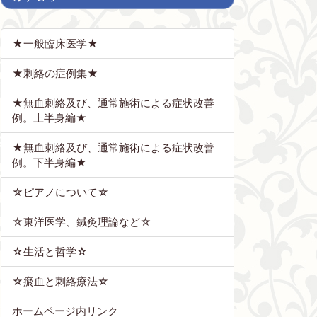
★一般臨床医学★
★刺絡の症例集★
★無血刺絡及び、通常施術による症状改善
例。上半身編★
★無血刺絡及び、通常施術による症状改善
例。下半身編★
☆ピアノについて☆
☆東洋医学、鍼灸理論など☆
☆生活と哲学☆
☆瘀血と刺絡療法☆
ホームページ内リンク