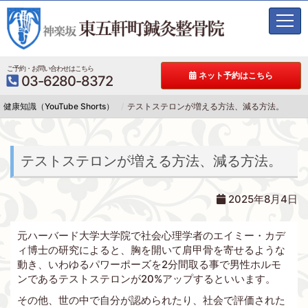
t
o
g
g
ご予約・お問い合わせはこちら
ネット予約はこちら
03-6280-8372
l
e
健康知識（YouTube Shorts）
テストステロンが増える方法、減る方法。
n
a
v
i
テストステロンが増える方法、減る方法。
g
a
t
2025年8月4日
i
o
元ハーバード大学大学院で社会心理学者のエイミー・カデ
n
ィ博士の研究によると、胸を開いて肩甲骨を寄せるような
動き、いわゆるパワーポーズを2分間取る事で男性ホルモ
ンであるテストステロンが20%アップするといいます。
その他、世の中で自分が認められたり、社会で評価された