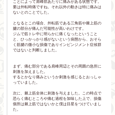
ことによって肩峰部あたりに痛みがある状態です。
要は外転時痛ですね。それ以外の動きは特に痛みは
ないとのことでした。
となるとこの場合、外転筋である三角筋や棘上筋の
腱の部分が痛んだ可能性が高いわけです。
ジムで筋トレ中に明らかに痛くなったということ
と、ひっかっかり感がないという病態から、おそら
く筋腱の微小な損傷でありインピンジメント症候群
ではないと判断しました。
まず、痛む部分である肩峰周辺とその周囲の急所に
刺激を加えました。
するとかなり痛みというか刺激を感じるとおっしゃ
っていました。
次に、棘上筋全体に刺激を与えました。この時点で
恐らく痛むところや痛む過程を加味した上で、損傷
個所は棘上筋ではないかと僕は目星をつけていまし
た。