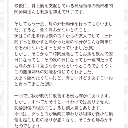
最後に、棘上筋を支配している神経領域の頸椎椎間
関節周辺んも刺激を加えて終了です。
そしてもう一度、肩の外転動作を行ってもらいまし
た。すると、全く痛みがないとのこと。
実はこの患者様は僕の古くからの友人でして、三日
間ずっと動かすと痛かった肩の部分がこんな簡単に
治るわけないとずっと疑っていました(笑)
しかし、そこから二時間経過してもお酒を飲んで翌
日になっても、その次の日になっても一週間たって
も痛みがぶり返さなかったというところでようやく
この無血刺絡の効能を信じてくれました。
あまり認めたくないけど、悔しいけどまあすごいね
と言ってました(笑)
一回で症状が劇的に改善する例も確かにあります。
しかし、すべてがそうというわけではありません。
勿論損傷の程度にもよるし個人差もあります。
今回は、グッと力が筋肉に加わり筋組織が微小な損
傷を起こし血の巡りが悪くなり、そこから痛みが出
たのでしょう。