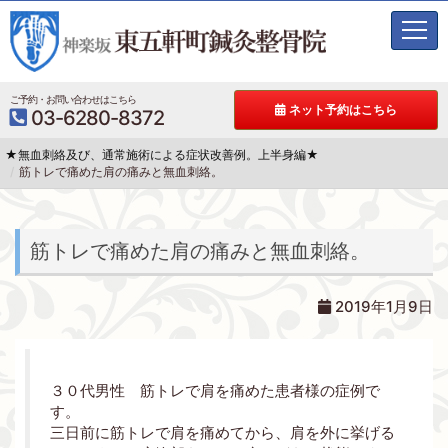
t
o
g
g
ご予約・お問い合わせはこちら
ネット予約はこちら
03-6280-8372
l
e
★無血刺絡及び、通常施術による症状改善例。上半身編★
n
筋トレで痛めた肩の痛みと無血刺絡。
a
v
i
g
筋トレで痛めた肩の痛みと無血刺絡。
a
t
2019年1月9日
i
o
n
３０代男性 筋トレで肩を痛めた患者様の症例で
す。
三日前に筋トレで肩を痛めてから、肩を外に挙げる