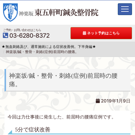
t
o
g
g
ご予約・お問い合わせはこちら
ネット予約はこちら
03-6280-8372
l
e
★無血刺絡及び、通常施術による症状改善例。下半身編★
n
神楽坂/鍼・整骨・刺絡(症例)前屈時の腰痛。
a
v
i
g
神楽坂/鍼・整骨・刺絡(症例)前屈時の腰
a
痛。
t
i
o
2019年1月9日
n
今回は力仕事後に発生した、前屈時の腰痛症例です。
5分で症状改善