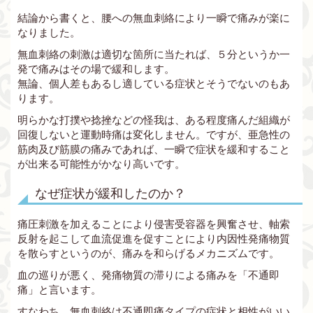
結論から書くと、腰への無血刺絡により一瞬で痛みが楽に
なりました。
無血刺絡の刺激は適切な箇所に当たれば、５分というか一
発で痛みはその場で緩和します。
無論、個人差もあるし適している症状とそうでないのもあ
ります。
明らかな打撲や捻挫などの怪我は、ある程度痛んだ組織が
回復しないと運動時痛は変化しません。ですが、亜急性の
筋肉及び筋膜の痛みであれば、一瞬で症状を緩和すること
が出来る可能性がかなり高いです。
なぜ症状が緩和したのか？
痛圧刺激を加えることにより侵害受容器を興奮させ、軸索
反射を起こして血流促進を促すことにより内因性発痛物質
を散らすというのが、痛みを和らげるメカニズムです。
血の巡りが悪く、発痛物質の滞りによる痛みを「不通即
痛」と言います。
すなわち、無血刺絡は不通即痛タイプの症状と相性がいい