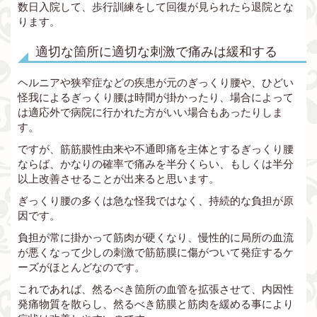
数日入院して、歩行訓練をして回復が見られたら退院とな
ります。
適切な箇所に適切な刺激で痛みは緩和する
ヘルニアや狭窄症などの疾患が元のぎっくり腰や、ひどい
怪我によるぎっくり腰は時間が掛かったり、場合によって
は適応外で病院に行かれた方がいい場合もあったりしま
す。
ですが、筋筋膜性由来や不通即痛を主体とするぎっくり腰
ならば、かなりの確率で痛みを半分くらい、もしくは半分
以上改善させることが出来ると思います。
ぎっくり腰の多くは急な怪我ではなく、持続的な負担が原
因です。
負担が常に掛かって筋肉が硬くなり、慢性的に局所の血流
が悪くなって少しの刺激で筋筋膜に傷がついて発症するケ
ーズがほとんどなのです。
これであれば、然るべき箇所の血管を拡張させて、内因性
発痛物質を散らし、然るべき筋膜と筋肉を緩める事により