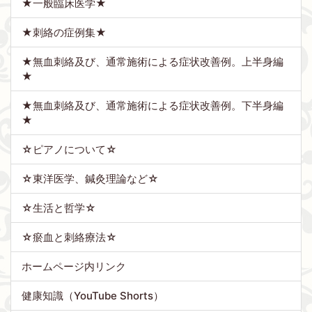
★一般臨床医学★
★刺絡の症例集★
★無血刺絡及び、通常施術による症状改善例。上半身編
★
★無血刺絡及び、通常施術による症状改善例。下半身編
★
☆ピアノについて☆
☆東洋医学、鍼灸理論など☆
☆生活と哲学☆
☆瘀血と刺絡療法☆
ホームページ内リンク
健康知識（YouTube Shorts）