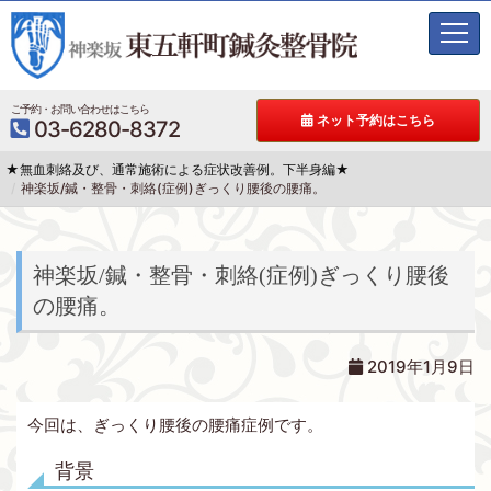
t
o
g
g
ご予約・お問い合わせはこちら
ネット予約はこちら
03-6280-8372
l
e
★無血刺絡及び、通常施術による症状改善例。下半身編★
n
神楽坂/鍼・整骨・刺絡(症例)ぎっくり腰後の腰痛。
a
v
i
g
神楽坂/鍼・整骨・刺絡(症例)ぎっくり腰後
a
の腰痛。
t
i
o
2019年1月9日
n
今回は、ぎっくり腰後の腰痛症例です。
背景