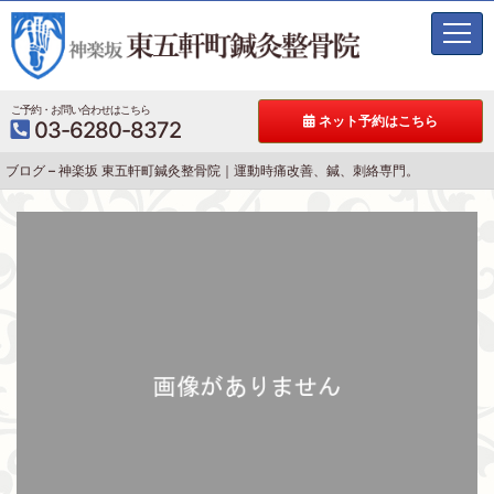
t
o
g
g
ご予約・お問い合わせはこちら
ネット予約はこちら
03-6280-8372
l
e
ブログ – 神楽坂 東五軒町鍼灸整骨院｜運動時痛改善、鍼、刺絡専門。
n
a
v
i
g
a
t
i
o
n