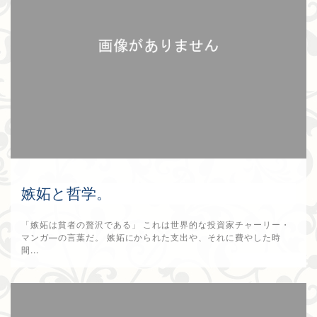
嫉妬と哲学。
「嫉妬は貧者の贅沢である」 これは世界的な投資家チャーリー・
マンガ―の言葉だ。 嫉妬にかられた支出や、それに費やした時
間...
2026年1月8日