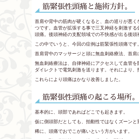
筋緊張性頭痛と施術方針。
首肩や背中の筋肉が硬くなると、血の巡りが悪く
つです。血管が拡張する事で三叉神経を刺激する
頭痛。後頭神経の支配領域での不快感が出る後頭
この中でいうと、今回の症例は筋緊張性頭痛です
首肩背中のマッサージと頭に無血刺絡療法、首肩
無血刺絡療法は、自律神経にアクセスして血管を
ダイレクトで電気刺激を送ります。それにより、
これらにより頭痛はかなり改善しました。
筋緊張性頭痛の起こる場所
基本的に、頭部であればどこでも起きます。
仮に側頭部だとしても、拍動性ではなくズーンと
稀に、頭痛でおでこが痛いという方がいます。