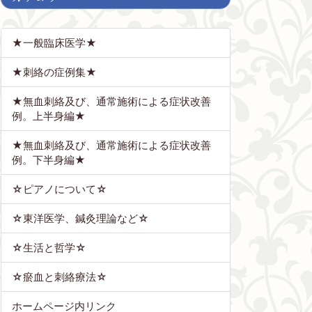
★一般臨床医学★
★刺絡の症例集★
★無血刺絡及び、通常施術による症状改善
例。上半身編★
★無血刺絡及び、通常施術による症状改善
例。下半身編★
☆ピアノについて☆
☆東洋医学、鍼灸理論など☆
☆生活と哲学☆
☆瘀血と刺絡療法☆
ホームページ内リンク