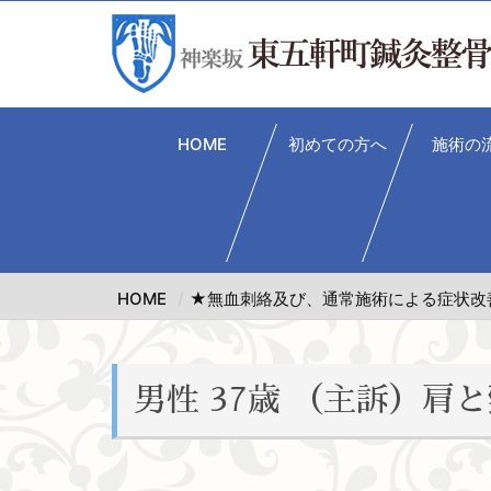
HOME
初めての方へ
施術の
HOME
★無血刺絡及び、通常施術による症状改
男性 37歳 （主訴）