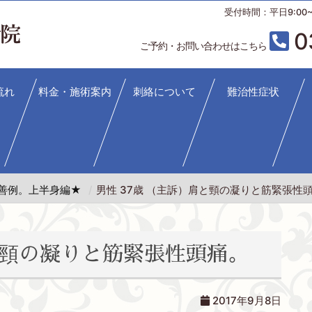
受付時間：平日9:00~12
0
ご予約・お問い合わせはこちら
流れ
料金・施術案内
刺絡について
難治性症状
善例。上半身編★
男性 37歳 （主訴）肩と頸の凝りと筋緊張性
肩と頸の凝りと筋緊張性頭痛。
2017年9月8日