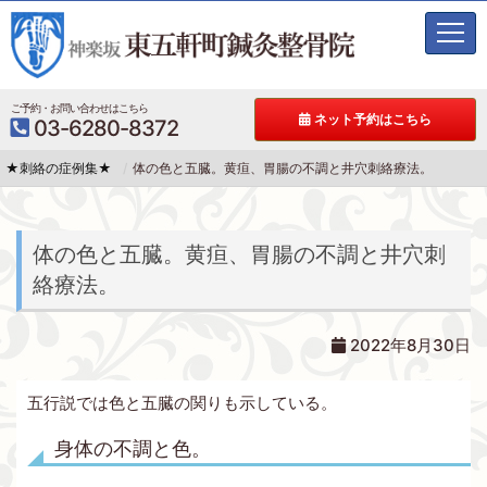
t
o
g
g
ご予約・お問い合わせはこちら
ネット予約はこちら
03-6280-8372
l
e
★刺絡の症例集★
体の色と五臓。黄疸、胃腸の不調と井穴刺絡療法。
n
a
v
i
体の色と五臓。黄疸、胃腸の不調と井穴刺
g
絡療法。
a
t
i
2022年8月30日
o
n
五行説では色と五臓の関りも示している。
身体の不調と色。