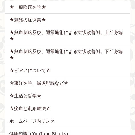
★一般臨床医学★
★刺絡の症例集★
★無血刺絡及び、通常施術による症状改善例。上半身編
★
★無血刺絡及び、通常施術による症状改善例。下半身編
★
☆ピアノについて☆
☆東洋医学、鍼灸理論など☆
☆生活と哲学☆
☆瘀血と刺絡療法☆
ホームページ内リンク
健康知識（YouTube Shorts）