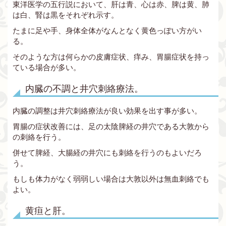
東洋医学の五行説において、肝は青、心は赤、脾は黄、肺
は白、腎は黒をそれぞれ示す。
たまに足や手、身体全体がなんとなく黄色っぽい方がい
る。
そのような方は何らかの皮膚症状、痒み、胃腸症状を持っ
ている場合が多い。
内臓の不調と井穴刺絡療法。
内臓の調整は井穴刺絡療法が良い効果を出す事が多い。
胃腸の症状改善には、足の太陰脾経の井穴である大敦から
の刺絡を行う。
併せて脾経、大腸経の井穴にも刺絡を行うのもよいだろ
う。
もしも体力がなく弱弱しい場合は大敦以外は無血刺絡でも
よい。
黄疸と肝。