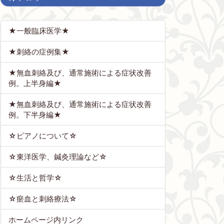
★一般臨床医学★
★刺絡の症例集★
★無血刺絡及び、通常施術による症状改善
例。上半身編★
★無血刺絡及び、通常施術による症状改善
例。下半身編★
☆ピアノについて☆
☆東洋医学、鍼灸理論など☆
☆生活と哲学☆
☆瘀血と刺絡療法☆
ホームページ内リンク