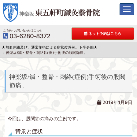
t
o
g
g
ご予約・お問い合わせはこちら
ネット予約はこちら
03-6280-8372
l
e
★無血刺絡及び、通常施術による症状改善例。下半身編★
n
神楽坂/鍼・整骨・刺絡(症例)手術後の股関節痛。
a
v
i
g
神楽坂/鍼・整骨・刺絡(症例)手術後の股関
a
節痛。
t
i
o
2019年1月9日
n
今回は、股関節の痛みの症例です。
背景と症状