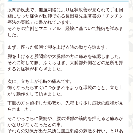
股関節疾患で、無血刺絡により症状改善が見られて手術回
避になった症例が医師である長田裕先生著書の「チクチク
療法の実践」に書かれています。
それらの症例とマニュアル、経験に基づいて施術を試みま
した。
まず、座った状態で脚を上げる時の動きを診ます。
脚を上げると股関節や大腿部の方に痛みを確認しました。
それに対して膝、ふくらはぎ、大腿部外側などの急所を押
えると症状が和らぎました。
次に、立ち上がる時の痛みです。
怖くなったらすぐにつかまれるような環境のもと、立ち上
がり動作をして頂きました。
下肢の方を施術した影響か、先程より少し症状の緩和が見
られました。
そこからさらに殿筋や、腰の深部の筋肉を押えると痛みが
かなり少なくなったとの事。
それらの効果が出た急所に無血刺絡の刺激を行い、とりあ