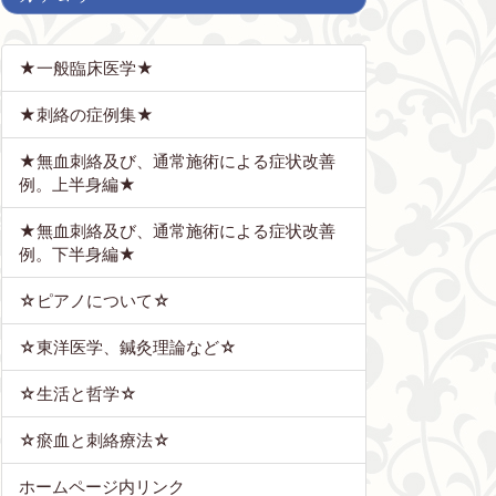
★一般臨床医学★
★刺絡の症例集★
★無血刺絡及び、通常施術による症状改善
例。上半身編★
★無血刺絡及び、通常施術による症状改善
例。下半身編★
☆ピアノについて☆
☆東洋医学、鍼灸理論など☆
☆生活と哲学☆
☆瘀血と刺絡療法☆
ホームページ内リンク