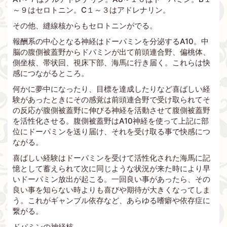
～９はセロトニン。C１～３はアドレナリン。
その他、縫線核からもセロトニンがでる。
報酬系の中心となる神経はドーパミンを分泌するA10。中
脳の腹側被蓋野からドパミンが出て前頭連合野、偏桃体、
側坐核、帯状回、視床下部、海馬に行き届く。これらは快
感につながるところ。
何かに夢中になったり、目標を達成したりなど喜ばしい経
験があったときにその感覚は前頭連合野で受け取られてそ
の反応が腹側被蓋野に伸びる神経を活動させて腹側被蓋野
を活性化させる。腹側被蓋野はA10神経を使って上記に部
位にドーパミンを送り届け、それを受け取る事で快感につ
ながる。
喜ばしい経験はドーパミンを受けて活性化された海馬に記
憶として蓄えられて次に同じような状況が来た時により早
いドーパミン放出が起こる。一回良い事があったら、その
良い事を知らない時よりも喜びや期待が大きくなってしま
う。これがギャンブル依存など、あらゆる嗜癖や依存症に
繋がる。
ドパミンの神経核