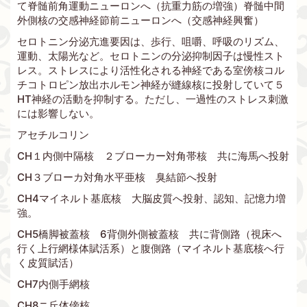
て脊髄前角運動ニューロンへ（抗重力筋の増強）脊髄中間
外側核の交感神経節前ニューロンへ（交感神経興奮）
セロトニン分泌亢進要因は、歩行、咀嚼、呼吸のリズム、
運動、太陽光など。セロトニンの分泌抑制因子は慢性スト
レス。ストレスにより活性化される神経である室傍核コル
チコトロピン放出ホルモン神経が縫線核に投射していて５
HT神経の活動を抑制する。ただし、一過性のストレス刺激
には影響しない。
アセチルコリン
CH１内側中隔核 ２ブローカー対角帯核 共に海馬へ投射
CH３ブローカ対角水平亜核 臭結節へ投射
CH4マイネルト基底核 大脳皮質へ投射、認知、記憶力増
強。
CH5橋脚被蓋核 6背側外側被蓋核 共に背側路（視床へ
行く上行網様体賦活系）と腹側路（マイネルト基底核へ行
く皮質賦活）
CH7内側手網核
CH8ニ丘体傍核