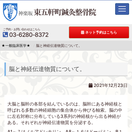
t
o
g
g
ご予約・お問い合わせはこちら
ネット予約はこちら
03-6280-8372
l
e
★一般臨床医学★
脳と神経伝達物質について。
n
a
v
i
脳と神経伝達物質について。
g
a
t
2021年12月23日
i
o
n
大脳と脳幹の各部を結んでいるのは、脳幹にある神経核と
呼ばれる多数の神経細胞の集合体から伸びる軸索。脳の中
に左右対称に分布している3系列の神経核から出る神経が
ある。それぞれが神経伝達物質を分泌する。
A1～７はノルアドレナリン。A8～１６はドーパミン。B１