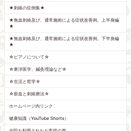
★刺絡の症例集★
★無血刺絡及び、通常施術による症状改善例。上半身編
★
★無血刺絡及び、通常施術による症状改善例。下半身編
★
☆ピアノについて☆
☆東洋医学、鍼灸理論など☆
☆生活と哲学☆
☆瘀血と刺絡療法☆
ホームページ内リンク
健康知識（YouTube Shorts）
当院を利用されたお客様の声