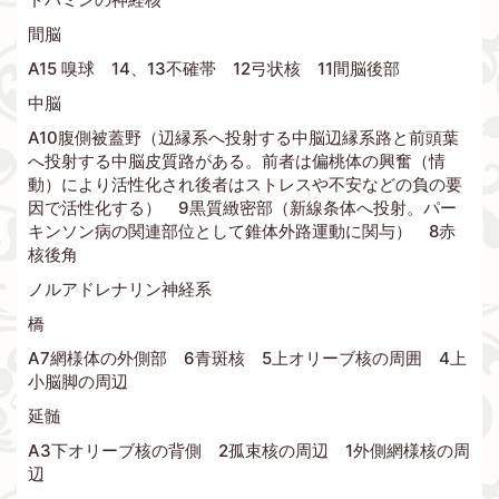
間脳
A15 嗅球 14、13不確帯 12弓状核 11間脳後部
中脳
A10腹側被蓋野（辺縁系へ投射する中脳辺縁系路と前頭葉
へ投射する中脳皮質路がある。前者は偏桃体の興奮（情
動）により活性化され後者はストレスや不安などの負の要
因で活性化する） 9黒質緻密部（新線条体へ投射。パー
キンソン病の関連部位として錐体外路運動に関与） 8赤
核後角
ノルアドレナリン神経系
橋
A7網様体の外側部 6青斑核 5上オリーブ核の周囲 4上
小脳脚の周辺
延髄
A3下オリーブ核の背側 2孤束核の周辺 1外側網様核の周
辺