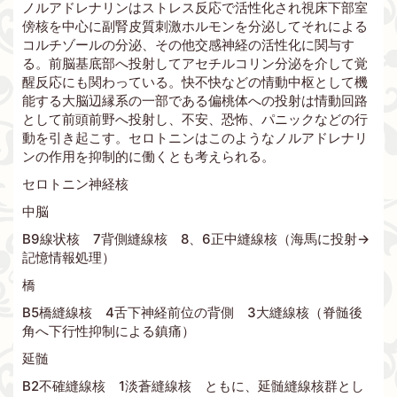
ノルアドレナリンはストレス反応で活性化され視床下部室
傍核を中心に副腎皮質刺激ホルモンを分泌してそれによる
コルチゾールの分泌、その他交感神経の活性化に関与す
る。前脳基底部へ投射してアセチルコリン分泌を介して覚
醒反応にも関わっている。快不快などの情動中枢として機
能する大脳辺縁系の一部である偏桃体への投射は情動回路
として前頭前野へ投射し、不安、恐怖、パニックなどの行
動を引き起こす。セロトニンはこのようなノルアドレナリ
ンの作用を抑制的に働くとも考えられる。
セロトニン神経核
中脳
B9線状核 7背側縫線核 8、6正中縫線核（海馬に投射→
記憶情報処理）
橋
B5橋縫線核 4舌下神経前位の背側 3大縫線核（脊髄後
角へ下行性抑制による鎮痛）
延髄
B2不確縫線核 1淡蒼縫線核 ともに、延髄縫線核群とし