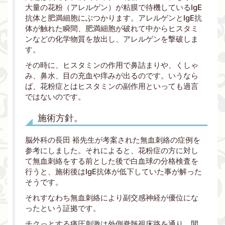
大量の花粉（アレルゲン）が粘膜で待機しているIgE
抗体と肥満細胞にぶつかります。アレルゲンとIgE抗
体が触れた瞬間、肥満細胞が破れて中からヒスタミ
ンなどの化学物質を放出し、アレルゲンを撃破しま
す。
その時に、ヒスタミンの作用で鼻詰まりや、くしゃ
み、鼻水、目の充血や痒みが出るのです。いうなら
ば、花粉症とはヒスタミンの副作用といっても過言
ではないのです。
施術方針。
脳外科の長田 裕先生が考案された無血刺絡の症例を
参考にしました。それによると、花粉症の方に対し
て無血刺絡をする前とした後で白血球の分格検査を
行うと、施術後はIgE抗体が低下していた事が解った
そうです。
それすなわち無血刺絡により副交感神経が優位にな
ったという証拠です。
チクっとする痛圧刺激は外側脊髄視床路を通り、間