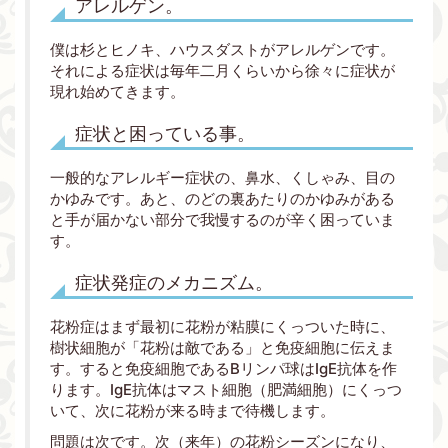
アレルゲン。
僕は杉とヒノキ、ハウスダストがアレルゲンです。
それによる症状は毎年二月くらいから徐々に症状が
現れ始めてきます。
症状と困っている事。
一般的なアレルギー症状の、鼻水、くしゃみ、目の
かゆみです。あと、のどの裏あたりのかゆみがある
と手が届かない部分で我慢するのが辛く困っていま
す。
症状発症のメカニズム。
花粉症はまず最初に花粉が粘膜にくっついた時に、
樹状細胞が「花粉は敵である」と免疫細胞に伝えま
す。すると免疫細胞であるBリンパ球はIgE抗体を作
ります。IgE抗体はマスト細胞（肥満細胞）にくっつ
いて、次に花粉が来る時まで待機します。
問題は次です。次（来年）の花粉シーズンになり、