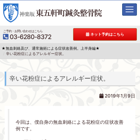
t
o
g
g
ご予約・お問い合わせはこちら
ネット予約はこちら
03-6280-8372
l
e
★無血刺絡及び、通常施術による症状改善例。上半身編★
n
辛い花粉症によるアレルギー症状。
a
v
i
g
辛い花粉症によるアレルギー症状。
a
t
2019年1月9日
i
o
n
今回は、僕自身の無血刺絡による花粉症の症状改善
例です。