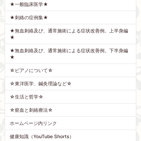
★一般臨床医学★
★刺絡の症例集★
★無血刺絡及び、通常施術による症状改善例。上半身編
★
★無血刺絡及び、通常施術による症状改善例。下半身編
★
☆ピアノについて☆
☆東洋医学、鍼灸理論など☆
☆生活と哲学☆
☆瘀血と刺絡療法☆
ホームページ内リンク
健康知識（YouTube Shorts）