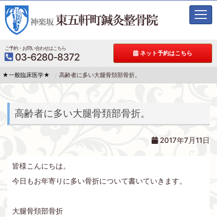
t
o
g
g
ご予約・お問い合わせはこちら
ネット予約はこちら
03-6280-8372
l
e
★一般臨床医学★
高齢者に多い大腿骨頚部骨折。
n
a
v
i
高齢者に多い大腿骨頚部骨折。
g
a
t
2017年7月11日
i
o
皆様こんにちは。
n
今日もお年寄りに多い骨折について書いていきます。
大腿骨頚部骨折