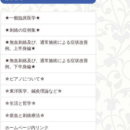
★一般臨床医学★
★刺絡の症例集★
★無血刺絡及び、通常施術による症状改善
例。上半身編★
★無血刺絡及び、通常施術による症状改善
例。下半身編★
☆ピアノについて☆
☆東洋医学、鍼灸理論など☆
☆生活と哲学☆
☆瘀血と刺絡療法☆
ホームページ内リンク