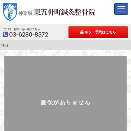
t
o
g
g
ご予約・お問い合わせはこちら
ネット予約はこちら
03-6280-8372
l
e
痺れ
n
a
v
i
g
a
t
i
o
n