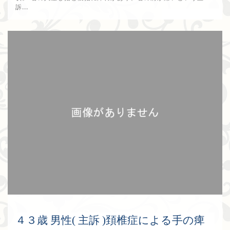
訴...
2017年12月30日
４３歳 男性( 主訴 )頚椎症による手の痺